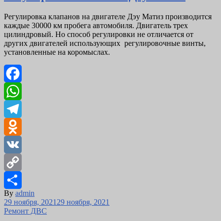
Регулировка клапанов на двигателе Дэу Матиз производится
каждые 30000 км пробега автомобиля. Двигатель трех
цилиндровый. Но способ регулировки не отличается от
других двигателей использующих регулировочные винты,
установленные на коромыслах.
Facebook
WhatsApp
Telegram
Odnoklassniki
VK
Copy
By
admin
Link
Отправить
Posted
29 ноября, 2021
29 ноября, 2021
on
Ремонт ДВС