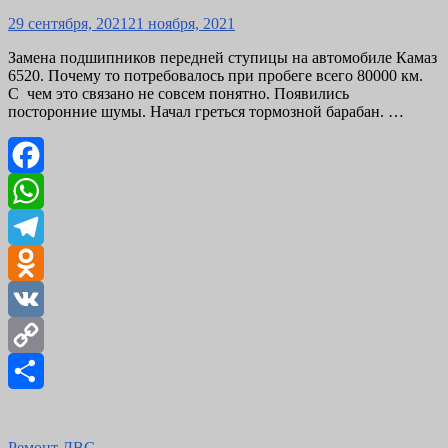
Posted
29 сентября, 2021
21 ноября, 2021
on
Замена подшипников передней ступицы на автомобиле Камаз
6520. Почему то потребовалось при пробеге всего 80000 км.
С чем это связано не совсем понятно. Появились
посторонние шумы. Начал греться тормозной барабан. …
Facebook
WhatsApp
Telegram
Odnoklassniki
VK
Copy
Link
Отправить
Ремонт ДВС