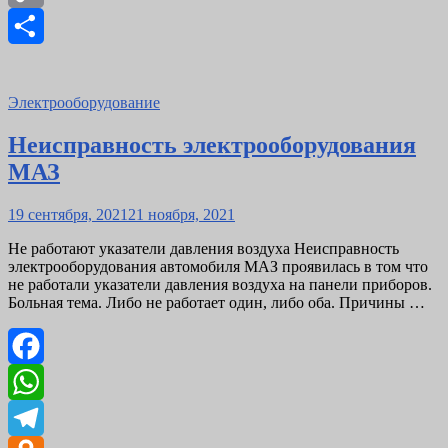
Copy
Link
Отправить
Электрооборудование
Неисправность электрооборудования
МАЗ
Posted
19 сентября, 2021
21 ноября, 2021
on
Не работают указатели давления воздуха Неисправность
электрооборудования автомобиля МАЗ проявилась в том что
не работали указатели давления воздуха на панели приборов.
Больная тема. Либо не работает один, либо оба. Причины …
Facebook
WhatsApp