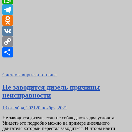
WhatsApp
Telegram
Odnoklassniki
VK
Copy
Link
Отправить
Системы впрыска топлива
Не заводится дизель причины
неисправности
Posted
13 октября, 2021
20 ноября, 2021
on
Не заводится дизель, если не соблюдаются два условия.
Увидеть это подробно можно на примере дизельного
двигателя который перестал заводиться. И чтобы найти