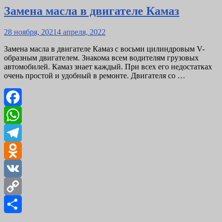
Замена масла в двигателе Камаз
Posted
28 ноября, 2021
4 апреля, 2022
on
Замена масла в двигателе Камаз с восьми цилиндровым V-
образным двигателем. Знакома всем водителям грузовых
автомобилей. Камаз знает каждый. При всех его недостатках
очень простой и удобный в ремонте. Двигателя со …
Facebook
WhatsApp
Telegram
Odnoklassniki
VK
Copy
Link
Отправить