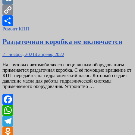
VK
Copy
Ремонт КПП
Link
Отправить
Раздаточная коробка не включается
Posted
21 ноября, 2021
4 апреля, 2022
on
На грузовых автомобилях со специальным оборудованием
применяется раздаточная коробка. С её помощью вращение от
КПП передаётся на гидравлический насос. Который создает
давление масла для работы гидравлической системы
применяемого оборудования. Устройство …
Facebook
WhatsApp
Telegram