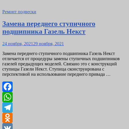
Ремонт подвески
Замена переднего ступичного
подшипника Газель Некст
Posted
24 ноября, 2021
29 ноября, 2021
on
Замена переднего ступичного подшипника Газель Некст
отличается от процедуры замены ступичных подшипников
газелей предыдущих моделей. Связано это с конструкций
ступицы Газели Некст. Ступица сконструирована с
перспективой на использование переднего привада …
Facebook
WhatsApp
Telegram
Odnoklassniki