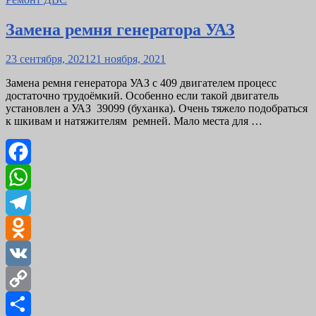
Замена ремня генератора УАЗ
Posted
23 сентября, 2021
21 ноября, 2021
on
Замена ремня генератора УАЗ с 409 двигателем процесс
достаточно трудоёмкий. Особенно если такой двигатель
установлен а УАЗ 39099 (буханка). Очень тяжело подобраться
к шкивам и натяжителям ремней. Мало места для …
Facebook
WhatsApp
Telegram
Odnoklassniki
VK
Copy