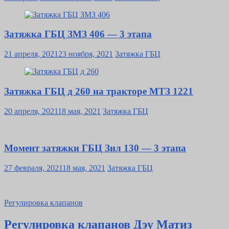
on
Затяжка ГБЦ ЗМЗ 406 — 3 этапа
Posted
21 апреля, 2021
23 ноября, 2021
Затяжка ГБЦ
on
Затяжка ГБЦ д 260 на тракторе МТЗ 1221
Posted
20 апреля, 2021
18 мая, 2021
Затяжка ГБЦ
on
Момент затяжки ГБЦ Зил 130 — 3 этапа
Posted
27 февраля, 2021
18 мая, 2021
Затяжка ГБЦ
on
Регулировка клапанов
Регулировка клапанов Дэу Матиз