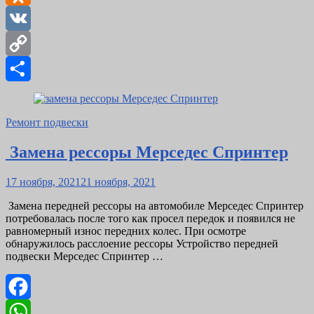
Odnoklassniki
VK
Copy
Link
Отправить
Ремонт подвески
Замена рессоры Мерседес Спринтер
Posted
17 ноября, 2021
21 ноября, 2021
on
Замена передней рессоры на автомобиле Мерседес Спринтер
потребовалась после того как просел передок и появился не
равномерный износ передних колес. При осмотре
обнаружилось расслоение рессоры Устройство передней
подвески Мерседес Спринтер …
Facebook