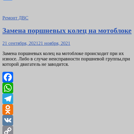
Link
Отправить
Ремонт ДВС
Замена поршневых колец на мотоблоке
Posted
21 сентября, 2021
21 ноября, 2021
on
Замена поршневых колец на мотоблоке происходит при их
износе. Либо в случае неисправности поршневой группы,при
которой двигатель не заводится.
Facebook
WhatsApp
Telegram
Odnoklassniki
VK