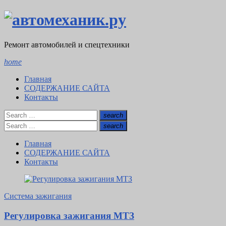
Skip
to
content
Ремонт автомобилей и спецтехники
home
Главная
СОДЕРЖАНИЕ САЙТА
Контакты
Search
search
for:
Search
Search
search
for:
Search
Главная
СОДЕРЖАНИЕ САЙТА
Контакты
Система зажигания
Регулировка зажигания МТЗ