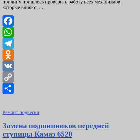
причину пришлось проверить работу всех механизмов,
которые влияют …
Facebook
WhatsApp
Telegram
Odnoklassniki
VK
Copy
Link
Отправить
Ремонт подвески
Замена подшипников передней
ступицы Камаз 6520