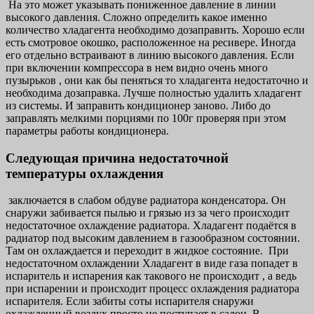
На это может указывать пониженное давление в линии
высокого давления. Сложно определить какое именно
количество хладагента необходимо дозаправить. Хорошо если
есть смотровое окошко, расположенное на ресивере. Иногда
его отдельно встраивают в линию высокого давления. Если
при включении компрессора в нем видно очень много
пузырьков , они как бы пеняться то хладагента недостаточно и
необходима дозаправка. Лучше полностью удалить хладагент
из системы. И заправить кондиционер заново. Либо до
заправлять мелкими порциями по 100г проверяя при этом
параметры работы кондиционера.
Следующая причина недостаточной
температуры охлаждения
заключается в слабом обдуве радиатора конденсатора. Он
снаружи забивается пылью и грязью из за чего происходит
недостаточное охлаждение радиатора. Хладагент подаётся в
радиатор под высоким давлением в газообразном состоянии.
Там он охлаждается и переходит в жидкое состояние. При
недостаточном охлаждении Хладагент в виде газа попадет в
испаритель и испарения как такового не происходит , а ведь
при испарении и происходит процесс охлаждения радиатора
испарителя. Если забиты соты испарителя снаружи
охлажденный воздух просто не поступает в салон. В