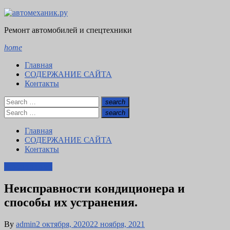
Skip
to
Ремонт автомобилей и спецтехники
content
home
Главная
СОДЕРЖАНИЕ САЙТА
Контакты
Search
search
for:
Search
Search
search
for:
Search
Главная
СОДЕРЖАНИЕ САЙТА
Контакты
Кондиционер
Неисправности кондиционера и
способы их устранения.
Posted
By
admin
2 октября, 2020
22 ноября, 2021